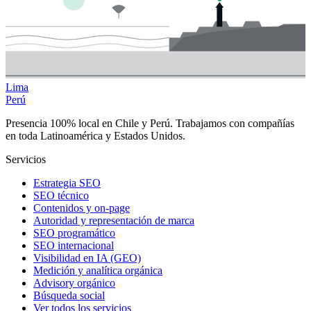
Lima
Perú
Presencia 100% local en Chile y Perú. Trabajamos con compañías
en toda Latinoamérica y Estados Unidos.
Servicios
Estrategia SEO
SEO técnico
Contenidos y on-page
Autoridad y representación de marca
SEO programático
SEO internacional
Visibilidad en IA (GEO)
Medición y analítica orgánica
Advisory orgánico
Búsqueda social
Ver todos los servicios