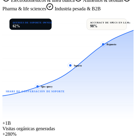
Electrodomésticos & línea blanca
Alimentos & bebidas
Pharma & life sciences
Industria pesada & B2B
QUERIES DE SOPORTE OWNED
ACCURACY DE SPECS EN LLMs
62%
98%
Repuesto
Soporte
Spec query
SHARE DE CONVERSACIÓN DE SOPORTE
+1B
Visitas orgánicas generadas
+280%