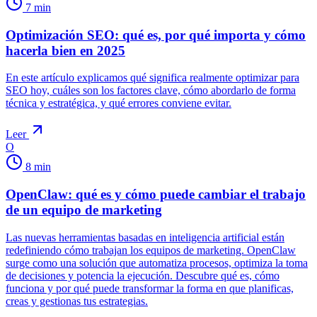
7
min
Optimización SEO: qué es, por qué importa y cómo
hacerla bien en 2025
En este artículo explicamos qué significa realmente optimizar para
SEO hoy, cuáles son los factores clave, cómo abordarlo de forma
técnica y estratégica, y qué errores conviene evitar.
Leer
O
8
min
OpenClaw: qué es y cómo puede cambiar el trabajo
de un equipo de marketing
Las nuevas herramientas basadas en inteligencia artificial están
redefiniendo cómo trabajan los equipos de marketing. OpenClaw
surge como una solución que automatiza procesos, optimiza la toma
de decisiones y potencia la ejecución. Descubre qué es, cómo
funciona y por qué puede transformar la forma en que planificas,
creas y gestionas tus estrategias.