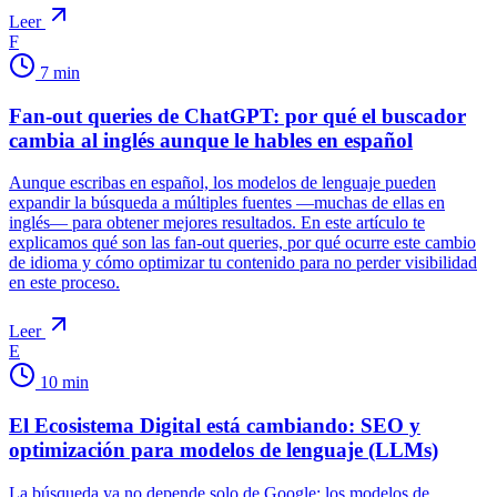
Leer
F
7
min
Fan-out queries de ChatGPT: por qué el buscador
cambia al inglés aunque le hables en español
Aunque escribas en español, los modelos de lenguaje pueden
expandir la búsqueda a múltiples fuentes —muchas de ellas en
inglés— para obtener mejores resultados. En este artículo te
explicamos qué son las fan-out queries, por qué ocurre este cambio
de idioma y cómo optimizar tu contenido para no perder visibilidad
en este proceso.
Leer
E
10
min
El Ecosistema Digital está cambiando: SEO y
optimización para modelos de lenguaje (LLMs)
La búsqueda ya no depende solo de Google: los modelos de