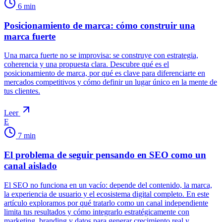
6
min
Posicionamiento de marca: cómo construir una
marca fuerte
Una marca fuerte no se improvisa: se construye con estrategia,
coherencia y una propuesta clara. Descubre qué es el
posicionamiento de marca, por qué es clave para diferenciarte en
mercados competitivos y cómo definir un lugar único en la mente de
tus clientes.
Leer
E
7
min
El problema de seguir pensando en SEO como un
canal aislado
El SEO no funciona en un vacío: depende del contenido, la marca,
la experiencia de usuario y el ecosistema digital completo. En este
artículo exploramos por qué tratarlo como un canal independiente
limita tus resultados y cómo integrarlo estratégicamente con
marketing, branding y datos para generar crecimiento real y