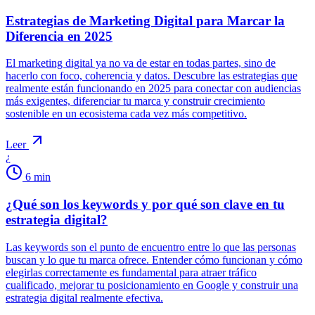
Estrategias de Marketing Digital para Marcar la
Diferencia en 2025
El marketing digital ya no va de estar en todas partes, sino de
hacerlo con foco, coherencia y datos. Descubre las estrategias que
realmente están funcionando en 2025 para conectar con audiencias
más exigentes, diferenciar tu marca y construir crecimiento
sostenible en un ecosistema cada vez más competitivo.
Leer
¿
6
min
¿Qué son los keywords y por qué son clave en tu
estrategia digital?
Las keywords son el punto de encuentro entre lo que las personas
buscan y lo que tu marca ofrece. Entender cómo funcionan y cómo
elegirlas correctamente es fundamental para atraer tráfico
cualificado, mejorar tu posicionamiento en Google y construir una
estrategia digital realmente efectiva.