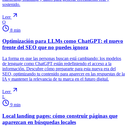
sostenido.
Leer
O
8
min
Optimización para LLMs como ChatGPT: el nuevo
frente del SEO que no puedes ignora
La forma en que las personas buscan está cambiando: los modelos
de lenguaje como ChatGPT están redefiniendo el acceso a la
información. Descubre cómo prepararte para esta nueva era del
SEO, optimizando tu contenido para aparecer en las respuestas de la
IA y mantener la relevancia de tu marca en el futuro digital.
Leer
L
9
min
Local landing pages: cómo construir páginas que
aparezcan en búsquedas locales