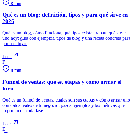
8
min
Qué es un blog: definición, tipos y para qué sirve en
2026
Qué es un blog, cómo funciona, qué tipos existen y para qué sirve
uno hoy: guía con ejemplos, tipos de blog y una receta concreta para
partir el tuyo.
Leer
F
8
min
Funnel de ventas: qué es, etapas y cómo armar el
tuyo
Qué es un funnel de ventas, cuáles son sus etapas y cómo armar uno
con datos reales de tu negocio: pasos, ejemplos y las métricas que
importan en cada fase.
Leer
E