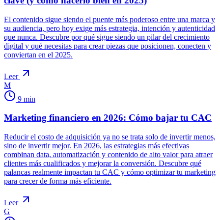
clave (y cómo hacerlo bien en 2025)
El contenido sigue siendo el puente más poderoso entre una marca y
su audiencia, pero hoy exige más estrategia, intención y autenticidad
que nunca. Descubre por qué sigue siendo un pilar del crecimiento
digital y qué necesitas para crear piezas que posicionen, conecten y
conviertan en el 2025.
Leer
M
9
min
Marketing financiero en 2026: Cómo bajar tu CAC
Reducir el costo de adquisición ya no se trata solo de invertir menos,
sino de invertir mejor. En 2026, las estrategias más efectivas
combinan data, automatización y contenido de alto valor para atraer
clientes más cualificados y mejorar la conversión. Descubre qué
palancas realmente impactan tu CAC y cómo optimizar tu marketing
para crecer de forma más eficiente.
Leer
G