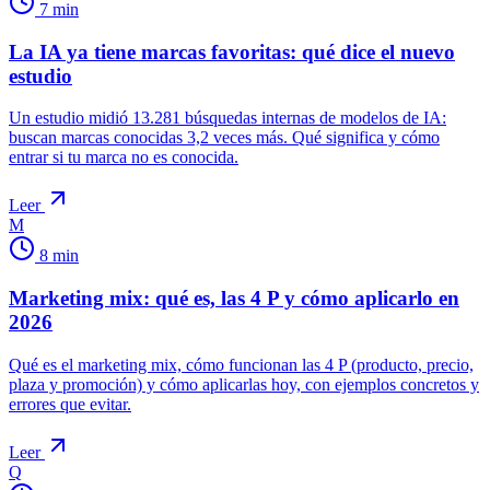
7
min
La IA ya tiene marcas favoritas: qué dice el nuevo
estudio
Un estudio midió 13.281 búsquedas internas de modelos de IA:
buscan marcas conocidas 3,2 veces más. Qué significa y cómo
entrar si tu marca no es conocida.
Leer
M
8
min
Marketing mix: qué es, las 4 P y cómo aplicarlo en
2026
Qué es el marketing mix, cómo funcionan las 4 P (producto, precio,
plaza y promoción) y cómo aplicarlas hoy, con ejemplos concretos y
errores que evitar.
Leer
Q