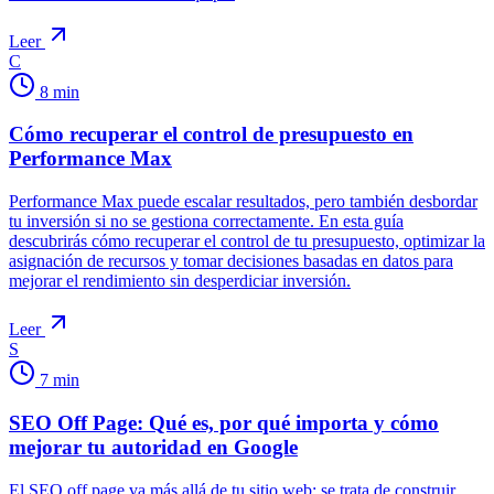
Leer
C
8
min
Cómo recuperar el control de presupuesto en
Performance Max
Performance Max puede escalar resultados, pero también desbordar
tu inversión si no se gestiona correctamente. En esta guía
descubrirás cómo recuperar el control de tu presupuesto, optimizar la
asignación de recursos y tomar decisiones basadas en datos para
mejorar el rendimiento sin desperdiciar inversión.
Leer
S
7
min
SEO Off Page: Qué es, por qué importa y cómo
mejorar tu autoridad en Google
El SEO off page va más allá de tu sitio web: se trata de construir