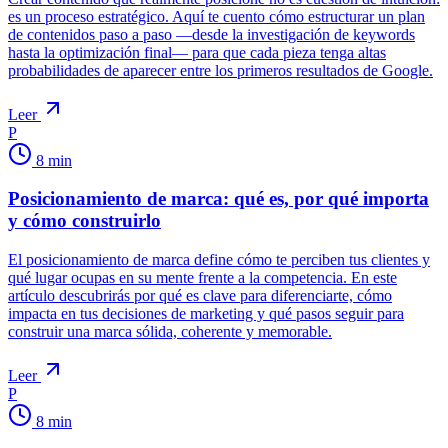
es un proceso estratégico. Aquí te cuento cómo estructurar un plan
de contenidos paso a paso —desde la investigación de keywords
hasta la optimización final— para que cada pieza tenga altas
probabilidades de aparecer entre los primeros resultados de Google.
Leer
P
8
min
Posicionamiento de marca: qué es, por qué importa
y cómo construirlo
El posicionamiento de marca define cómo te perciben tus clientes y
qué lugar ocupas en su mente frente a la competencia. En este
artículo descubrirás por qué es clave para diferenciarte, cómo
impacta en tus decisiones de marketing y qué pasos seguir para
construir una marca sólida, coherente y memorable.
Leer
P
8
min