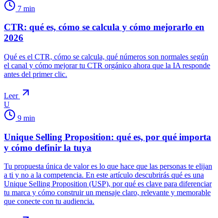
7
min
CTR: qué es, cómo se calcula y cómo mejorarlo en
2026
Qué es el CTR, cómo se calcula, qué números son normales según
el canal y cómo mejorar tu CTR orgánico ahora que la IA responde
antes del primer clic.
Leer
U
9
min
Unique Selling Proposition: qué es, por qué importa
y cómo definir la tuya
Tu propuesta única de valor es lo que hace que las personas te elijan
a ti y no a la competencia. En este artículo descubrirás qué es una
Unique Selling Proposition (USP), por qué es clave para diferenciar
tu marca y cómo construir un mensaje claro, relevante y memorable
que conecte con tu audiencia.