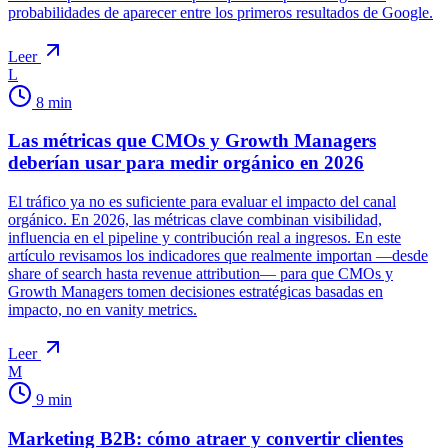
probabilidades de aparecer entre los primeros resultados de Google.
Leer
L
8
min
Las métricas que CMOs y Growth Managers
deberían usar para medir orgánico en 2026
El tráfico ya no es suficiente para evaluar el impacto del canal
orgánico. En 2026, las métricas clave combinan visibilidad,
influencia en el pipeline y contribución real a ingresos. En este
artículo revisamos los indicadores que realmente importan —desde
share of search hasta revenue attribution— para que CMOs y
Growth Managers tomen decisiones estratégicas basadas en
impacto, no en vanity metrics.
Leer
M
9
min
Marketing B2B: cómo atraer y convertir clientes