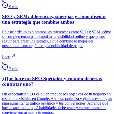
9
min
SEO y SEM: diferencias, sinergias y cómo diseñar
una estrategia que combine ambos
En este artículo exploramos las diferencias entre SEO y SEM, cómo
se complementan para impulsar la visibilidad online y qué pasos
seguir para crear una estrategia que combine lo mejor del
posicionamiento orgánico y la publicidad de pago.
Leer
¿
7
min
¿Qué hace un SEO Specialist y cuándo deberías
contratar uno?
Un especialista SEO es quien traduce los objetivos de tu negocio en
resultados visibles en Google. Analiza, optimiza y ejecuta estrategias
para aumentar tu tráfico orgánico y tus conversiones. Aprende qué
hace exactamente, qué habilidades debe tener y en qué momento
conviene sumar uno a tu equipo.