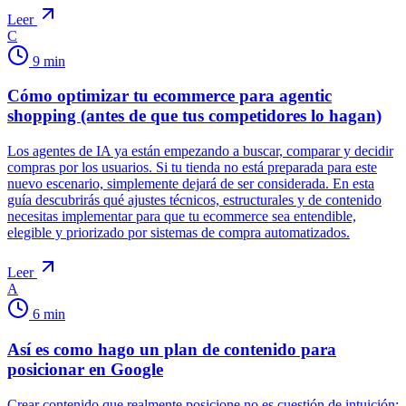
Leer
C
9
min
Cómo optimizar tu ecommerce para agentic
shopping (antes de que tus competidores lo hagan)
Los agentes de IA ya están empezando a buscar, comparar y decidir
compras por los usuarios. Si tu tienda no está preparada para este
nuevo escenario, simplemente dejará de ser considerada. En esta
guía descubrirás qué ajustes técnicos, estructurales y de contenido
necesitas implementar para que tu ecommerce sea entendible,
elegible y priorizado por sistemas de compra automatizados.
Leer
A
6
min
Así es como hago un plan de contenido para
posicionar en Google
Crear contenido que realmente posicione no es cuestión de intuición: