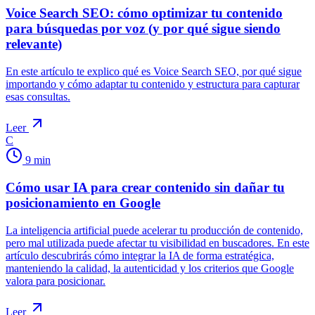
Voice Search SEO: cómo optimizar tu contenido
para búsquedas por voz (y por qué sigue siendo
relevante)
En este artículo te explico qué es Voice Search SEO, por qué sigue
importando y cómo adaptar tu contenido y estructura para capturar
esas consultas.
Leer
C
9
min
Cómo usar IA para crear contenido sin dañar tu
posicionamiento en Google
La inteligencia artificial puede acelerar tu producción de contenido,
pero mal utilizada puede afectar tu visibilidad en buscadores. En este
artículo descubrirás cómo integrar la IA de forma estratégica,
manteniendo la calidad, la autenticidad y los criterios que Google
valora para posicionar.
Leer