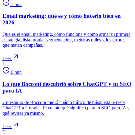
7
min
Email marketing: qué es y cómo hacerlo bien en
2026
Qué es el email marketing, cómo funciona y cómo armar tu primera
estrategia: lista propia, segmentación, métricas útiles y los errores
que matan campañas.
Leer
L
6
min
Lo que Bocconi descubrió sobre ChatGPT y tu SEO
para IA
Un estudio de Bocconi midió cuánto tráfico de búsqueda le resta
ChatGPT a Google. Te cuento qué significa para tu SEO para IA y
qué revisar ya mismo.
Leer
C