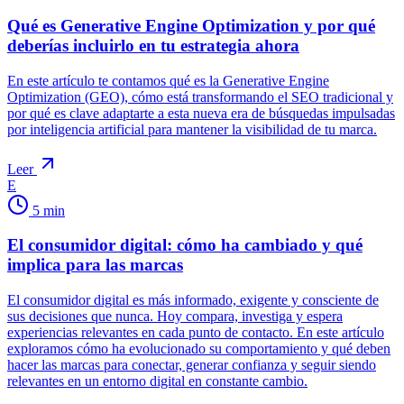
Qué es Generative Engine Optimization y por qué
deberías incluirlo en tu estrategia ahora
En este artículo te contamos qué es la Generative Engine
Optimization (GEO), cómo está transformando el SEO tradicional y
por qué es clave adaptarte a esta nueva era de búsquedas impulsadas
por inteligencia artificial para mantener la visibilidad de tu marca.
Leer
E
5
min
El consumidor digital: cómo ha cambiado y qué
implica para las marcas
El consumidor digital es más informado, exigente y consciente de
sus decisiones que nunca. Hoy compara, investiga y espera
experiencias relevantes en cada punto de contacto. En este artículo
exploramos cómo ha evolucionado su comportamiento y qué deben
hacer las marcas para conectar, generar confianza y seguir siendo
relevantes en un entorno digital en constante cambio.