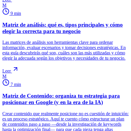
M
9
min
Matriz de análisis: qué es, tipos principales y cómo
elegir la correcta para tu negocio
Las matrices de análisis son herramientas clave para ordenar
información, evaluar escenarios y tomar decisiones estratégicas. En
esta guía descubrirás qué son, cuáles son las más utilizadas y cómo
elegir la adecuada según los objetivos y necesidades de tu negocio.
Leer
M
7
min
Matriz de Contenido: organiza tu estrategia para
posicionar en Google (y en la era de la IA)
Crear contenido que realmente posicione no es cuestión de intuición:
es un proceso estratégico. Aquí te cuento cómo estructurar un plan
de contenidos paso a paso —desde la investigación de keywords
hasta la optimización final— para que cada pieza tenga altas