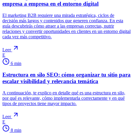
empresa a empresa en el entorno digital
El marketing B2B requiere una mirada estratégica, ciclos de
decisión más largos y contenidos que generen confianza. En esta
guía descubrirás cómo atraer a las empresas correctas, nutrir
relaciones y convertir oportunidades en clientes en un entorno digital
cada vez más competitivo.
Leer
E
6
min
Estructura en silo SEO: cómo organizar tu sitio para
escalar visibilidad y relevancia temática
A continuación, te explico en detalle qué es una estructura en silo,
por qué es relevante, cómo implementarla correctamente y en qué
tipos de proyectos tiene mayor impacto.
Leer
E
8
min