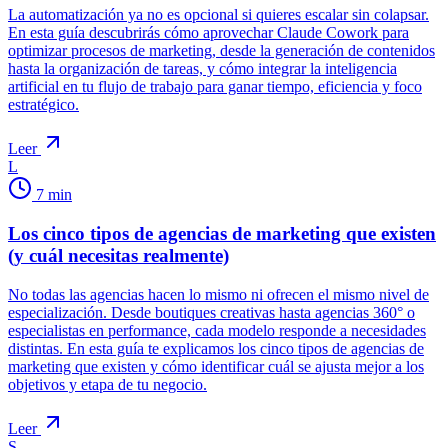
La automatización ya no es opcional si quieres escalar sin colapsar.
En esta guía descubrirás cómo aprovechar Claude Cowork para
optimizar procesos de marketing, desde la generación de contenidos
hasta la organización de tareas, y cómo integrar la inteligencia
artificial en tu flujo de trabajo para ganar tiempo, eficiencia y foco
estratégico.
Leer
L
7
min
Los cinco tipos de agencias de marketing que existen
(y cuál necesitas realmente)
No todas las agencias hacen lo mismo ni ofrecen el mismo nivel de
especialización. Desde boutiques creativas hasta agencias 360° o
especialistas en performance, cada modelo responde a necesidades
distintas. En esta guía te explicamos los cinco tipos de agencias de
marketing que existen y cómo identificar cuál se ajusta mejor a los
objetivos y etapa de tu negocio.
Leer
S