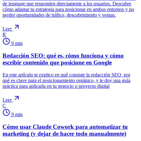
de lenguaje que responden directamente a los usuarios. Descubre
cómo adaptar tu estrategia para posicionar en ambos entornos y no
perder oportunidades de tráfico, descubrimiento y ventas.
Leer
R
9
min
Redacción SEO: qué es, cómo funciona y cómo
escribir contenido que posicione en Google
En este artículo te explico en qué consiste la redacción SEO, por
qué es clave para el posicionamiento orgánico, y te doy una guía
práctica para aplicarla en tu negocio o proyecto digital
Leer
C
9
min
Cómo usar Claude Cowork para automatizar tu
marketing (y dejar de hacer todo manualmente)