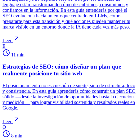
lenguaje están transformando cómo descubrimos, consumimos y
confiamos en la información. En esta guía entenderás por qué el
SEO evoluciona hacia un enfoque centrado en LLMs, cómo
prepararte para esta transición y qué acciones pueden mantener tu
marca visible en un entorno donde la IA tiene cada vez más peso.
Leer
E
11
min
Estrategias de SEO: cómo diseñar un plan que
realmente posicione tu sitio web
El posicionamiento no es cuestión de suerte, sino de estructura, foco
y consistencia. En esta guía aprenderás cómo construir un plan SEO
sólido —desde la investigación de oportunidades hasta la ejecución
y medición— para lograr visibilidad sostenida y resultados reales en
Google.
Leer
Q
8
min