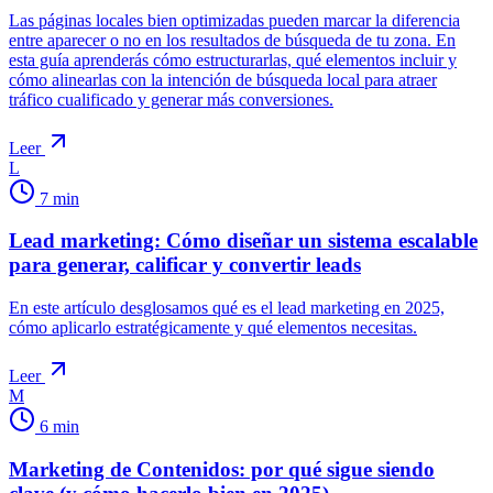
Las páginas locales bien optimizadas pueden marcar la diferencia
entre aparecer o no en los resultados de búsqueda de tu zona. En
esta guía aprenderás cómo estructurarlas, qué elementos incluir y
cómo alinearlas con la intención de búsqueda local para atraer
tráfico cualificado y generar más conversiones.
Leer
L
7
min
Lead marketing: Cómo diseñar un sistema escalable
para generar, calificar y convertir leads
En este artículo desglosamos qué es el lead marketing en 2025,
cómo aplicarlo estratégicamente y qué elementos necesitas.
Leer
M
6
min
Marketing de Contenidos: por qué sigue siendo