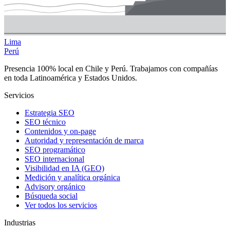
Lima
Perú
Presencia 100% local en Chile y Perú. Trabajamos con compañías
en toda Latinoamérica y Estados Unidos.
Servicios
Estrategia SEO
SEO técnico
Contenidos y on-page
Autoridad y representación de marca
SEO programático
SEO internacional
Visibilidad en IA (GEO)
Medición y analítica orgánica
Advisory orgánico
Búsqueda social
Ver todos los servicios
Industrias