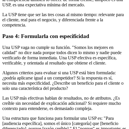
USP, es una expectativa mínima del mercado.
La USP tiene que ser las tres cosas al mismo tiempo: relevante para
el cliente, real para el negocio, y diferenciada frente a la
competencia.
Paso 4: Formularla con especificidad
Una USP vaga no cumple su función. "Somos los mejores en
calidad" no dice nada porque todos dicen lo mismo y nadie puede
verificarlo de forma inmediata. Una USP efectiva es específica,
verificable, y orientada al resultado que obtiene el cliente.
Algunos criterios para evaluar si una USP está bien formulada:
¿podría aplicarse igual a un competidor? Si la respuesta es sí,
necesita más especificidad. ¿Describe un beneficio para el cliente o
solo una característica del producto?
Las USP más efectivas hablan de resultados, no de atributos. ¿Es
creíble sin necesidad de explicación adicional? Si requiere mucho
contexto para entenderse, es demasiado compleja.
Una estructura que funciona para formular una USP es: "Para
[audiencia específica], somos el único [categoría] que [beneficio
diferenciado], porque [razón creíble]." El "porque" es importante: es