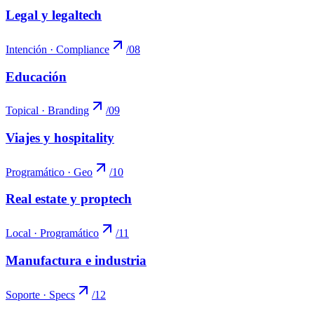
Legal y legaltech
Intención · Compliance
/
08
Educación
Topical · Branding
/
09
Viajes y hospitality
Programático · Geo
/
10
Real estate y proptech
Local · Programático
/
11
Manufactura e industria
Soporte · Specs
/
12