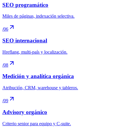
SEO programático
Miles de páginas, indexación selectiva
.
/
06
SEO internacional
Hreflang, multi-país y localización
.
/
08
Medición y analítica orgánica
Atribución, CRM, warehouse y tableros
.
/
09
Advisory orgánico
Criterio senior para equipo y C-suite
.