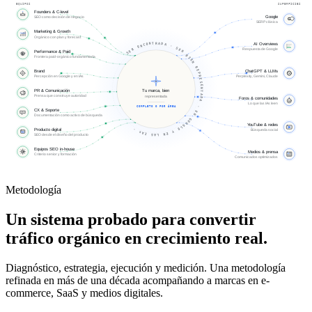
EQUIPOS
SUPERFICIES
Founders & C-level
Google
SEO como decisión de negocio
G
SERP clásica
Marketing & Growth
Orgánico con plan y forecast
SER ENCONTRADA
AI Overviews
·
SER BIEN REPRESENTADA
Respuesta de Google
Performance & Paid
$
Frontera paid-orgánico fundamentada
Brand
ChatGPT & LLMs
Percepción en Google y en IAs
Perplexity, Gemini, Claude
Tu marca, bien
PR & Comunicación
Prensa que construye autoridad
representada
Foros & comunidades
Lo que las IAs leen
COMPLETO O POR ÁREA
·
CX & Soporte
EN GOOGLE Y EN LAS IAs
Documentación como activo de búsqueda
YouTube & redes
·
Producto digital
Búsqueda social
SEO desde el diseño del producto
Equipos SEO in-house
Medios & prensa
Criterio senior y formación
Comunicados optimizados
Metodología
Un sistema probado para convertir
tráfico orgánico en crecimiento real.
Diagnóstico, estrategia, ejecución y medición. Una metodología
refinada en más de una década acompañando a marcas en e-
commerce, SaaS y medios digitales.