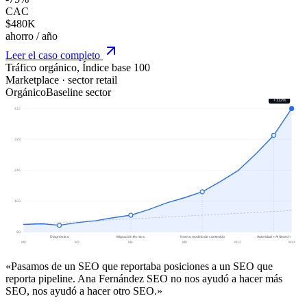
CAC
$480K
ahorro / año
Leer el caso completo
Tráfico orgánico, Índice base 100
Marketplace · sector retail
Orgánico
Baseline sector
+312%
412
329
246
163
80
Diagnóstico
Migración técnica
Nuevo modelo de contenido
Autoridad + AI Search
M0
M3
M6
M9
M12
M14
«Pasamos de un SEO que reportaba posiciones a un SEO que
reporta pipeline. Ana Fernández SEO no nos ayudó a hacer más
SEO, nos ayudó a hacer otro SEO.»