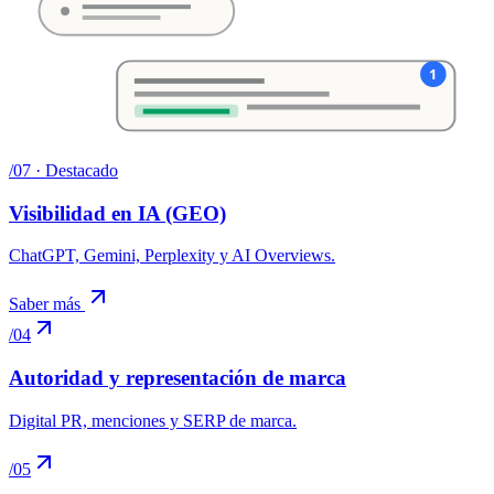
1
/
07
· Destacado
Visibilidad en IA (GEO)
ChatGPT, Gemini, Perplexity y AI Overviews
.
Saber más
/
04
Autoridad y representación de marca
Digital PR, menciones y SERP de marca
.
/
05