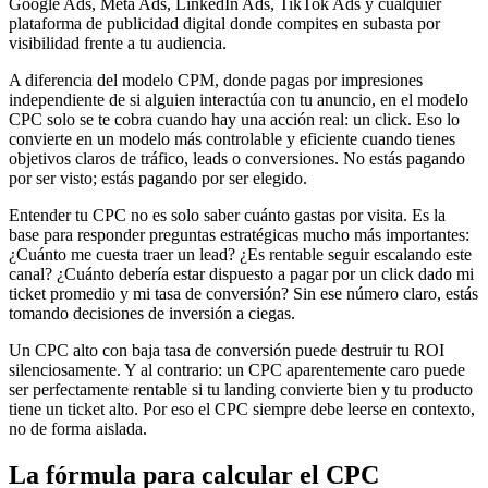
Google Ads, Meta Ads, LinkedIn Ads, TikTok Ads y cualquier
plataforma de publicidad digital donde compites en subasta por
visibilidad frente a tu audiencia.
A diferencia del modelo CPM, donde pagas por impresiones
independiente de si alguien interactúa con tu anuncio, en el modelo
CPC solo se te cobra cuando hay una acción real: un click. Eso lo
convierte en un modelo más controlable y eficiente cuando tienes
objetivos claros de tráfico, leads o conversiones. No estás pagando
por ser visto; estás pagando por ser elegido.
Entender tu CPC no es solo saber cuánto gastas por visita. Es la
base para responder preguntas estratégicas mucho más importantes:
¿Cuánto me cuesta traer un lead? ¿Es rentable seguir escalando este
canal? ¿Cuánto debería estar dispuesto a pagar por un click dado mi
ticket promedio y mi tasa de conversión? Sin ese número claro, estás
tomando decisiones de inversión a ciegas.
Un CPC alto con baja tasa de conversión puede destruir tu ROI
silenciosamente. Y al contrario: un CPC aparentemente caro puede
ser perfectamente rentable si tu landing convierte bien y tu producto
tiene un ticket alto. Por eso el CPC siempre debe leerse en contexto,
no de forma aislada.
La fórmula para calcular el CPC