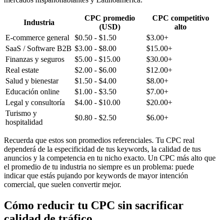
CPC promedio
CPC competitivo
Industria
(USD)
alto
E-commerce general
$0.50 - $1.50
$3.00+
SaaS / Software B2B
$3.00 - $8.00
$15.00+
Finanzas y seguros
$5.00 - $15.00
$30.00+
Real estate
$2.00 - $6.00
$12.00+
Salud y bienestar
$1.50 - $4.00
$8.00+
Educación online
$1.00 - $3.50
$7.00+
Legal y consultoría
$4.00 - $10.00
$20.00+
Turismo y
$0.80 - $2.50
$6.00+
hospitalidad
Recuerda que estos son promedios referenciales. Tu CPC real
dependerá de la especificidad de tus keywords, la calidad de tus
anuncios y la competencia en tu nicho exacto. Un CPC más alto que
el promedio de tu industria no siempre es un problema: puede
indicar que estás pujando por keywords de mayor intención
comercial, que suelen convertir mejor.
Cómo reducir tu CPC sin sacrificar
calidad de tráfico