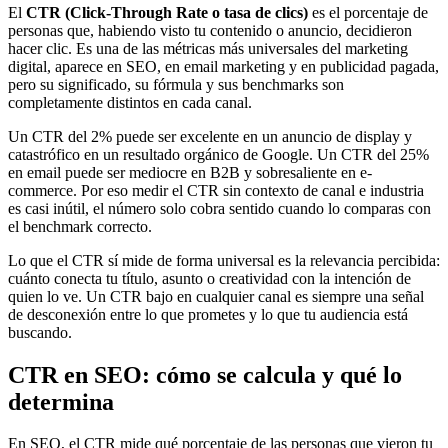
El
CTR (Click-Through Rate o tasa de clics)
es el porcentaje de
personas que, habiendo visto tu contenido o anuncio, decidieron
hacer clic. Es una de las métricas más universales del marketing
digital, aparece en SEO, en email marketing y en publicidad pagada,
pero su significado, su fórmula y sus benchmarks son
completamente distintos en cada canal.
Un CTR del 2% puede ser excelente en un anuncio de display y
catastrófico en un resultado orgánico de Google. Un CTR del 25%
en email puede ser mediocre en B2B y sobresaliente en e-
commerce. Por eso medir el CTR sin contexto de canal e industria
es casi inútil, el número solo cobra sentido cuando lo comparas con
el benchmark correcto.
Lo que el CTR sí mide de forma universal es la relevancia percibida:
cuánto conecta tu título, asunto o creatividad con la intención de
quien lo ve. Un CTR bajo en cualquier canal es siempre una señal
de desconexión entre lo que prometes y lo que tu audiencia está
buscando.
CTR en SEO: cómo se calcula y qué lo
determina
En SEO, el CTR mide qué porcentaje de las personas que vieron tu