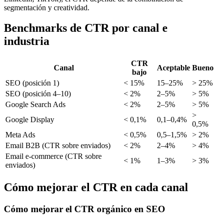
segmentación y creatividad.
Benchmarks de CTR por canal e
industria
CTR
Canal
Aceptable
Bueno
bajo
SEO (posición 1)
< 15%
15–25%
> 25%
SEO (posición 4–10)
< 2%
2–5%
> 5%
Google Search Ads
< 2%
2–5%
> 5%
>
Google Display
< 0,1%
0,1–0,4%
0,5%
Meta Ads
< 0,5%
0,5–1,5%
> 2%
Email B2B (CTR sobre enviados)
< 2%
2–4%
> 4%
Email e-commerce (CTR sobre
< 1%
1–3%
> 3%
enviados)
Cómo mejorar el CTR en cada canal
Cómo mejorar el CTR orgánico en SEO