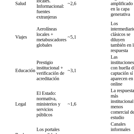
locales.
Salud
~2,6
amplificado
Informacional:
en la capa
fuentes
generativa
extranjeras
Los
Aerolíneas
intermediari
locales +
clásicos se
Viajes
~5,1
metabuscadores
diluyen
globales
también en l
respuesta
Las
Prestigio
instituciones
institucional +
con huella d
Educación
~3,1
verificación de
captación sí
acreditación
aparecen en
online
La respuest
El Estado:
más
normativa,
institucional
Legal
ministerios y
~1,6
menos
servicios
comercial de
públicos
estudio
Canales
Los portales
informales