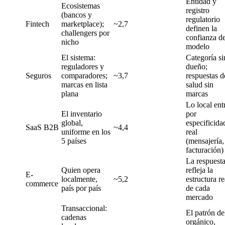
Entidad y
Ecosistemas
registro
(bancos y
regulatorio
Fintech
marketplace);
~2,7
definen la
challengers por
confianza de
nicho
modelo
El sistema:
Categoría si
reguladores y
dueño;
Seguros
comparadores;
~3,7
respuestas d
marcas en lista
salud sin
plana
marcas
Lo local ent
El inventario
por
global,
especificida
SaaS B2B
~4,4
uniforme en los
real
5 países
(mensajería,
facturación)
La respuest
Quien opera
refleja la
E-
localmente,
~5,2
estructura re
commerce
país por país
de cada
mercado
Transaccional:
El patrón de
cadenas
orgánico,