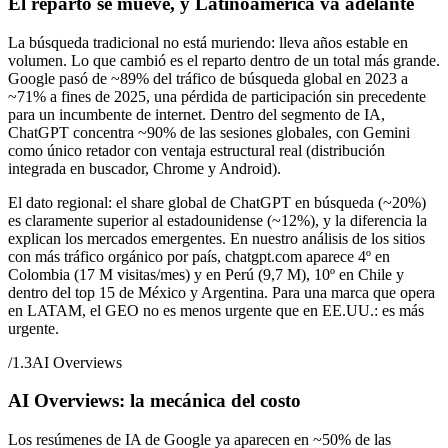
El reparto se mueve, y Latinoamérica va adelante
La búsqueda tradicional no está muriendo: lleva años estable en
volumen. Lo que cambió es el reparto dentro de un total más grande.
Google pasó de ~89% del tráfico de búsqueda global en 2023 a
~71% a fines de 2025, una pérdida de participación sin precedente
para un incumbente de internet. Dentro del segmento de IA,
ChatGPT concentra ~90% de las sesiones globales, con Gemini
como único retador con ventaja estructural real (distribución
integrada en buscador, Chrome y Android).
El dato regional: el share global de ChatGPT en búsqueda (~20%)
es claramente superior al estadounidense (~12%), y la diferencia la
explican los mercados emergentes. En nuestro análisis de los sitios
con más tráfico orgánico por país, chatgpt.com aparece 4º en
Colombia (17 M visitas/mes) y en Perú (9,7 M), 10º en Chile y
dentro del top 15 de México y Argentina. Para una marca que opera
en LATAM, el GEO no es menos urgente que en EE.UU.: es más
urgente.
/
1.3
AI Overviews
AI Overviews: la mecánica del costo
Los resúmenes de IA de Google ya aparecen en ~50% de las