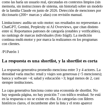
como las haría un usuario real, ejecutadas en contextos limpios (sin
memoria, sin instrucciones de sistema, sin historial) sobre un modelo
de la familia Claude en junio de 2026. Detección de menciones por
diccionario (200+ marcas y alias) con revisión manual.
Limitaciones: audita un solo motor; sus resultados no representan a
ChatGPT, Gemini, Perplexity ni AI Overviews, que citan distinto
entre sí. Reportamos patrones de categoría (estables y verificables),
no rankings de marcas individuales (foto frágil). La medición
continua multi-motor y por marca la realizamos en los programas
con clientes.
/
P1
Patrón 1
La respuesta es una shortlist, y la shortlist es corta
La respuesta generativa promedio menciona entre 3 y 4 actores. La
densidad varía mucho: retail y viajes son generosas (~5 menciones);
banca y software ~4; salud y educación ~3; legal menos de 2, casi
siempre instituciones.
La capa generativa funciona como una economía de shortlist. No
hay segunda página, no hay posición 7 con tráfico residual. Se está
en la respuesta o no se existe en ella. En categorías con líderes
históricos claros, el incumbente abre la lista y el resto aparece