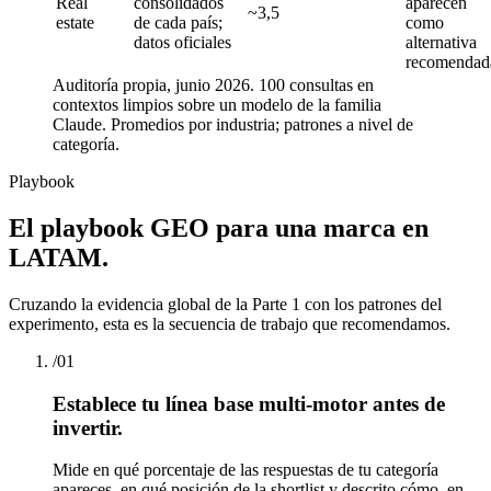
Real
consolidados
aparecen
~3,5
estate
de cada país;
como
datos oficiales
alternativa
recomendad
Auditoría propia, junio 2026. 100 consultas en
contextos limpios sobre un modelo de la familia
Claude. Promedios por industria; patrones a nivel de
categoría.
Playbook
El playbook GEO para una marca en
LATAM.
Cruzando la evidencia global de la Parte 1 con los patrones del
experimento, esta es la secuencia de trabajo que recomendamos.
/
01
Establece tu línea base multi-motor antes de
invertir.
Mide en qué porcentaje de las respuestas de tu categoría
apareces, en qué posición de la shortlist y descrito cómo, en