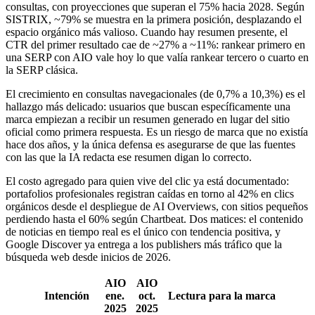
consultas, con proyecciones que superan el 75% hacia 2028. Según
SISTRIX, ~79% se muestra en la primera posición, desplazando el
espacio orgánico más valioso. Cuando hay resumen presente, el
CTR del primer resultado cae de ~27% a ~11%: rankear primero en
una SERP con AIO vale hoy lo que valía rankear tercero o cuarto en
la SERP clásica.
El crecimiento en consultas navegacionales (de 0,7% a 10,3%) es el
hallazgo más delicado: usuarios que buscan específicamente una
marca empiezan a recibir un resumen generado en lugar del sitio
oficial como primera respuesta. Es un riesgo de marca que no existía
hace dos años, y la única defensa es asegurarse de que las fuentes
con las que la IA redacta ese resumen digan lo correcto.
El costo agregado para quien vive del clic ya está documentado:
portafolios profesionales registran caídas en torno al 42% en clics
orgánicos desde el despliegue de AI Overviews, con sitios pequeños
perdiendo hasta el 60% según Chartbeat. Dos matices: el contenido
de noticias en tiempo real es el único con tendencia positiva, y
Google Discover ya entrega a los publishers más tráfico que la
búsqueda web desde inicios de 2026.
AIO
AIO
Intención
ene.
oct.
Lectura para la marca
2025
2025