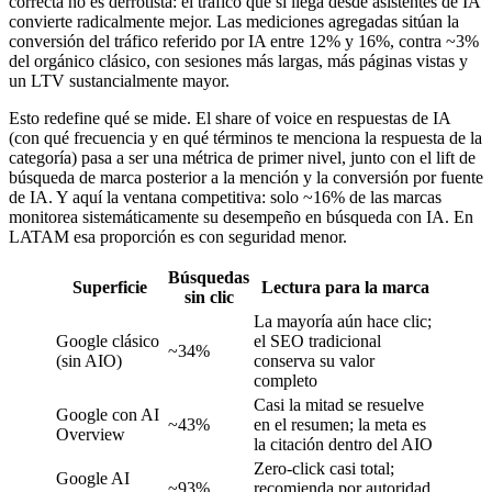
correcta no es derrotista: el tráfico que sí llega desde asistentes de IA
convierte radicalmente mejor. Las mediciones agregadas sitúan la
conversión del tráfico referido por IA entre 12% y 16%, contra ~3%
del orgánico clásico, con sesiones más largas, más páginas vistas y
un LTV sustancialmente mayor.
Esto redefine qué se mide. El share of voice en respuestas de IA
(con qué frecuencia y en qué términos te menciona la respuesta de la
categoría) pasa a ser una métrica de primer nivel, junto con el lift de
búsqueda de marca posterior a la mención y la conversión por fuente
de IA. Y aquí la ventana competitiva: solo ~16% de las marcas
monitorea sistemáticamente su desempeño en búsqueda con IA. En
LATAM esa proporción es con seguridad menor.
Búsquedas
Superficie
Lectura para la marca
sin clic
La mayoría aún hace clic;
Google clásico
el SEO tradicional
~34%
(sin AIO)
conserva su valor
completo
Casi la mitad se resuelve
Google con AI
~43%
en el resumen; la meta es
Overview
la citación dentro del AIO
Zero-click casi total;
Google AI
~93%
recomienda por autoridad